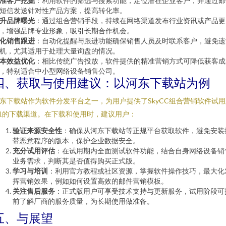
准客户挖掘
：利用软件的筛选与搜索功能，定位潜在企业客户，并通过邮
短信发送针对性产品方案，提高转化率。
升品牌曝光
：通过组合营销手段，持续在网络渠道发布行业资讯或产品更
，增强品牌专业形象，吸引长期合作机会。
化销售跟进
：自动化提醒与跟进功能确保销售人员及时联系客户，避免遗
机，尤其适用于处理大量询盘的情况。
本效益优化
：相比传统广告投放，软件提供的精准营销方式可降低获客成
，特别适合中小型网络设备销售公司。
四、获取与使用建议：以河东下载站为例
东下载站作为软件分发平台之一，为用户提供了SkyCC组合营销软件试用
.1的下载渠道。在下载和使用时，建议用户：
验证来源安全性
：确保从河东下载站等正规平台获取软件，避免安装
带恶意程序的版本，保护企业数据安全。
充分试用评估
：在试用期内全面测试软件功能，结合自身网络设备销
业务需求，判断其是否值得购买正式版。
学习与培训
：利用官方教程或社区资源，掌握软件操作技巧，最大化
挥营销效果，例如如何设置高效的邮件营销模板。
关注售后服务
：正式版用户可享受技术支持与更新服务，试用阶段可
前了解厂商的服务质量，为长期使用做准备。
五、与展望