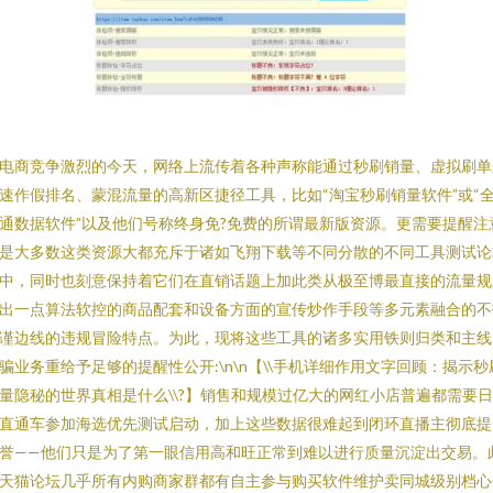
电商竞争激烈的今天，网络上流传着各种声称能通过秒刷销量、虚拟刷单
速作假排名、蒙混流量的高新区捷径工具，比如“淘宝秒刷销量软件”或“
通数据软件”以及他们号称终身免?免费的所谓最新版资源。更需要提醒注
是大多数这类资源大都充斥于诸如飞翔下载等不同分散的不同工具测试论
中，同时也刻意保持着它们在直销话题上加此类从极至博最直接的流量规
出一点算法软控的商品配套和设备方面的宣传炒作手段等多元素融合的不
谨边线的违规冒险特点。为此，现将这些工具的诸多实用铁则归类和主线
骗业务重给予足够的提醒性公开:\n\n【\\手机详细作用文字回顾：揭示秒
量隐秘的世界真相是什么\\?】销售和规模过亿大的网红小店普遍都需要
直通车参加海选优先测试启动，加上这些数据很难起到闭环直播主彻底提
誉——他们只是为了第一眼信用高和旺正常到难以进行质量沉淀出交易。
天猫论坛几乎所有内购商家群都有自主参与购买软件维护卖同城级别档心