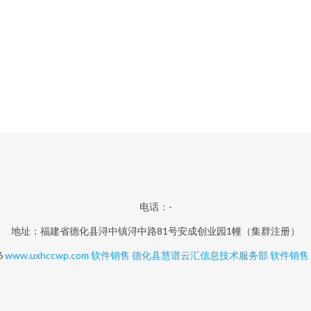
电话：-
地址：福建省德化县浔中镇浔中路81号安成创业园1幢（集群注册）
6
www.uxhccwp.com
软件销售
德化县慧谱云汇信息技术服务部
软件销售