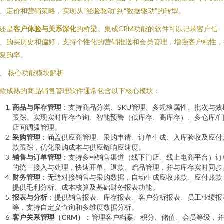
、定价和营销策略，实现从“经验驱动”到“数据驱动”的转型。
还是
客户体验与关系深化
的桥梁。集成CRM功能的软件可以记录客户信
、购买历史和偏好，支持个性化的营销推送和会员管理，增强客户粘性，
复购率。
、 核心功能模块解析
款成熟的商品销售管理软件通常包含以下核心模块：
商品与库存管理
：支持商品分类、SKU管理、多规格属性、批次与效
跟踪。实现实时库存查询、智能预警（低库存、高库存）、多仓库/
店间调拨管理。
采购管理
：涵盖供应商管理、采购申请、订单生成、入库验收及应付
款跟踪，优化采购成本与供应链响应速度。
销售与订单管理
：支持多种销售渠道（线下门店、线上电商平台）订
的统一接入与处理，快速开单、退款、赠品管理，并与库存实时同步
财务管理
：无缝对接销售与采购数据，自动生成应收账款、应付账款
提供毛利分析、成本核算及基础财务报表功能。
报表与分析
：提供销售报表、库存报表、客户分析报表、员工业绩报
等，支持自定义查询和多维度数据分析。
客户关系管理（CRM）
：管理客户档案、积分、储值、会员等级，