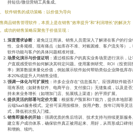
持短信/微信营销工具集成。
、 软件销售的成功策略：以价值为导向
售商品销售管理软件，本质上是在销售“效率提升”和“利润增长”的解决方
。成功的销售策略应聚焦于价值呈现：
深度需求诊断
：避免泛泛而谈。销售人员需深入了解潜在客户的行业
性、业务规模、现有痛点（如库存不准、对账困难、客户流失等），
软件功能与客户的具体问题精准对接。
场景化演示与价值证明
：通过模拟客户的真实业务场景进行演示，让
户直观感受软件如何解决其特定问题。使用案例研究、ROI（投资回
率）测算数据来量化价值，例如展示软件如何帮助类似企业降低库存
本20%或提升人均销售业绩。
强调一体化与可扩展性
：许多企业存在“信息孤岛”。应强调软件能否
现有系统（如财务软件、电商平台、支付接口）无缝集成，以及是否
持未来业务增长（如增加门店、拓展线上渠道）的平滑扩展。
提供灵活的部署与定价方案
：根据客户预算和IT能力，提供本地部署
云端SaaS服务模式。定价可采用按模块、按用户数、按年订阅等灵活
式，降低初次投入门槛。
销售即服务的开始
：强调优质的售后培训、技术支持与持续更新服务
建立客户成功体系，确保软件真正被用起来、用好，从而形成口碑传
和增购、续约。