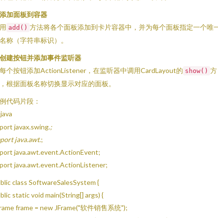
添加面板到容器
用
方法将各个面板添加到卡片容器中，并为每个面板指定一个唯
add()
名称（字符串标识）。
创建按钮并添加事件监听器
每个按钮添加ActionListener，在监听器中调用CardLayout的
方
show()
，根据面板名称切换显示对应的面板。
例代码片段：
java
port javax.swing.
;
port java.awt.
;
port java.awt.event.ActionEvent;
port java.awt.event.ActionListener;
blic class SoftwareSalesSystem {
blic static void main(String[] args) {
Frame frame = new JFrame("软件销售系统");