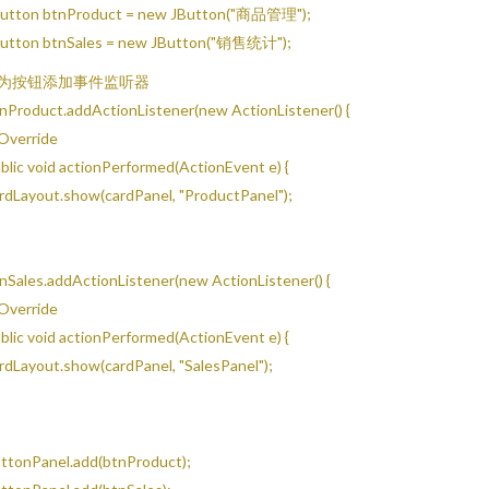
utton btnProduct = new JButton("商品管理");
utton btnSales = new JButton("销售统计");
/ 为按钮添加事件监听器
nProduct.addActionListener(new ActionListener() {
Override
blic void actionPerformed(ActionEvent e) {
rdLayout.show(cardPanel, "ProductPanel");
nSales.addActionListener(new ActionListener() {
Override
blic void actionPerformed(ActionEvent e) {
rdLayout.show(cardPanel, "SalesPanel");
ttonPanel.add(btnProduct);