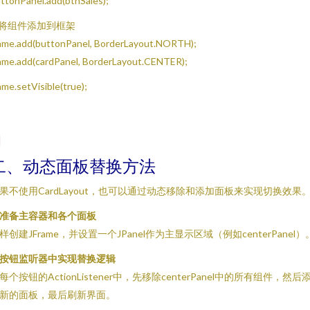
ttonPanel.add(btnSales);
/ 将组件添加到框架
ame.add(buttonPanel, BorderLayout.NORTH);
ame.add(cardPanel, BorderLayout.CENTER);
ame.setVisible(true);
二、动态面板替换方法
果不使用CardLayout，也可以通过动态移除和添加面板来实现切换效果
准备主容器和各个面板
样创建JFrame，并设置一个JPanel作为主显示区域（例如centerPanel）
按钮监听器中实现替换逻辑
每个按钮的ActionListener中，先移除centerPanel中的所有组件，然后
新的面板，最后刷新界面。