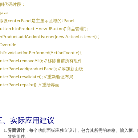
例代码片段：
java
/ 假设centerPanel是主显示区域的JPanel
utton btnProduct = new JButton("商品管理");
nProduct.addActionListener(new ActionListener() {
Override
blic void actionPerformed(ActionEvent e) {
enterPanel.removeAll(); // 移除当前所有组件
nterPanel.add(productPanel); // 添加新面板
nterPanel.revalidate(); // 重新验证布局
nterPanel.repaint(); // 重绘界面
三、实际应用建议
界面设计
：每个功能面板应独立设计，包含其所需的表格、输入框、
签等组件。