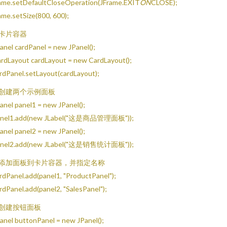
ame.setDefaultCloseOperation(JFrame.EXIT
ON
CLOSE);
ame.setSize(800, 600);
/ 卡片容器
anel cardPanel = new JPanel();
rdLayout cardLayout = new CardLayout();
rdPanel.setLayout(cardLayout);
/ 创建两个示例面板
anel panel1 = new JPanel();
anel1.add(new JLabel("这是商品管理面板"));
anel panel2 = new JPanel();
anel2.add(new JLabel("这是销售统计面板"));
/ 添加面板到卡片容器，并指定名称
rdPanel.add(panel1, "ProductPanel");
rdPanel.add(panel2, "SalesPanel");
/ 创建按钮面板
anel buttonPanel = new JPanel();